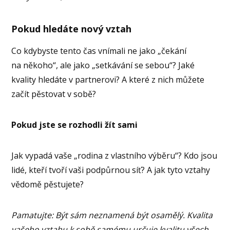
Pokud hledáte nový vztah
Co kdybyste tento čas vnímali ne jako „čekání
na někoho“, ale jako „setkávání se sebou“? Jaké
kvality hledáte v partnerovi? A které z nich můžete
začít pěstovat v sobě?
Pokud jste se rozhodli žít sami
Jak vypadá vaše „rodina z vlastního výběru“? Kdo jsou
lidé, kteří tvoří vaši podpůrnou síť? A jak tyto vztahy
vědomě pěstujete?
Pamatujte: Být sám neznamená být osamělý. Kvalita
vašeho vztahu k sobě samému určuje kvalitu všech