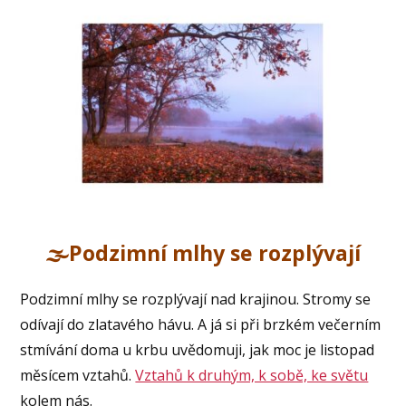
🌫️Podzimní mlhy se rozplývají
Podzimní mlhy se rozplývají nad krajinou. Stromy se
odívají do zlatavého hávu. A já si při brzkém večerním
stmívání doma u krbu uvědomuji, jak moc je listopad
měsícem vztahů.
Vztahů k druhým, k sobě, ke světu
kolem nás.