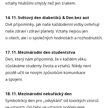
vztahy hlubšími smysly než jen zrakem.
14. 11. Světový den diabetiků & Den bez aut
Dvě připomínky, jak naše každodenní volby ovlivňují
naše zdraví i zdraví planety. Vztahy nejsou jen
o citech, ale i o společných hodnotách a rozhodnutích.
17. 11. Mezinárodní den studentstva
Den, který nám připomíná, že v každém věku
zůstáváme studenty života a vztahů. Nikdy není
pozdě učit se novým způsobům komunikace
a spojení.
18. 11. Mezinárodní nekuřácký den
Symbolickcý den pro „odvykání“ od toxických vzorců
ve vztazích. Od čeho ve vztazích potřebujete