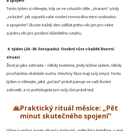
a spojení
Tento týden si všímejte, kdy se ve vztazích cítíte „ztraceni“ a kdy
„svázáni“. Jak vypadá vaše osobní rovnováha mezi svobodou
a spojením? Zkuste každý den udělat jednu věc jen pro sebe
a jednu věc pro posílení důležitého vztahu.
4. týden (24.-30. listopadu): Osobní růst v každé životní
situaci
Život je jako zahrada – někdy kveteme, jindy ležíme ladem, někdy
procházíme obdobím sucha. Všechny fáze mají svůj smysl. Tento
týden si všímejte, jaké „počasí“ právě panuje ve vaší životní
zahradě, a co potřebujete pro svůj růst právě teď.
🙏Praktický rituál měsíce: „Pět
minut skutečného spojení“
Včera večer jsem zhasla televizi, odložila telefon a jen