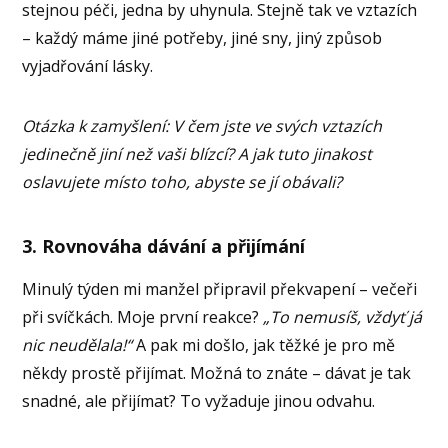
stejnou péči, jedna by uhynula. Stejně tak ve vztazích
– každý máme jiné potřeby, jiné sny, jiný způsob
vyjadřování lásky.
Otázka k zamyšlení: V čem jste ve svých vztazích
jedinečně jiní než vaši blízcí? A jak tuto jinakost
oslavujete místo toho, abyste se jí obávali?
3. Rovnováha dávání a přijímání
Minulý týden mi manžel připravil překvapení – večeři
při svíčkách. Moje první reakce?
„To nemusíš, vždyť já
nic neudělala!“
A pak mi došlo, jak těžké je pro mě
někdy prostě přijímat. Možná to znáte – dávat je tak
snadné, ale přijímat? To vyžaduje jinou odvahu.