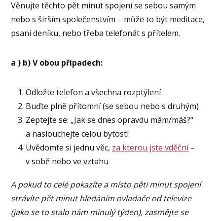
Věnujte těchto pět minut spojení se sebou samým
nebo s širším společenstvím – může to být meditace,
psaní deníku, nebo třeba telefonát s přítelem.
a ) b) V obou případech:
Odložte telefon a všechna rozptýlení
Buďte plně přítomní (se sebou nebo s druhým)
Zeptejte se: „Jak se dnes opravdu mám/máš?“
a naslouchejte celou bytostí
Uvědomte si jednu věc,
za kterou jste vděční
–
v sobě nebo ve vztahu
A pokud to celé pokazíte a místo pěti minut spojení
strávíte pět minut hledáním ovladače od televize
(jako se to stalo nám minulý týden), zasmějte se