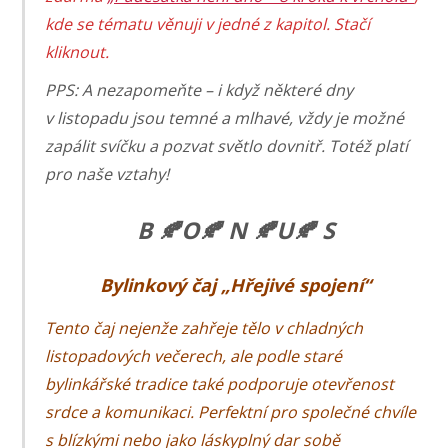
kde se tématu věnuji v jedné z kapitol. Stačí
kliknout.
PPS: A nezapomeňte – i když některé dny
v listopadu jsou temné a mlhavé, vždy je možné
zapálit svíčku a pozvat světlo dovnitř. Totéž platí
pro naše vztahy!
B 🍂O🍂 N 🍂U🍂 S
Bylinkový čaj „Hřejivé spojení“
Tento čaj nejenže zahřeje tělo v chladných
listopadových večerech, ale podle staré
bylinkářské tradice také podporuje otevřenost
srdce a komunikaci. Perfektní pro společné chvíle
s blízkými nebo jako láskyplný dar sobě