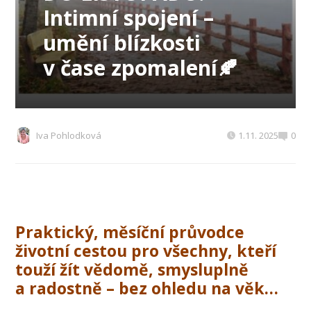
Intimní spojení –
umění blízkosti
v čase zpomalení🍂
Iva Pohlodková
1.11. 2025
0
Praktický, měsíční průvodce
životní cestou pro všechny, kteří
touží žít vědomě, smysluplně
a radostně – bez ohledu na věk…