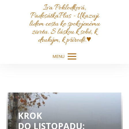
Iva Pohlodková,
PadesátkaPlus - Ukazuji
lidem cestu ke spokojenému
životu. S láskou k sobě, k
druhým, k přírodě.♥️
MENU
KROK
DO LISTOPADU: