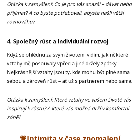
Otázka k zamyšlení: Co je pro vás snazší – dávat nebo
přijímat? A co byste potřebovali, abyste našli větší
rovnováhu?
4. Společný růst a individuální rozvoj
Když se ohlédnu za svým životem, vidím, jak některé
vztahy mě posouvaly vpřed a jiné držely zpátky.
Nejkrásnější vztahy jsou ty, kde mohu být plně sama
sebou a zároveň růst – ať už s partnerem nebo sama.
Otázka k zamyšlení: Které vztahy ve vašem životě vás
inspirují k růstu? A které vás možná drží v komfortní
zóně?
💗Intimita v čase zpomalení