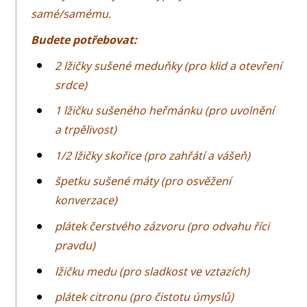
samé/samému.
Budete potřebovat:
2 lžičky sušené meduňky (pro klid a otevření
srdce)
1 lžičku sušeného heřmánku (pro uvolnění
a trpělivost)
1/2 lžičky skořice (pro zahřátí a vášeň)
špetku sušené máty (pro osvěžení
konverzace)
plátek čerstvého zázvoru (pro odvahu říci
pravdu)
lžičku medu (pro sladkost ve vztazích)
plátek citronu (pro čistotu úmyslů)