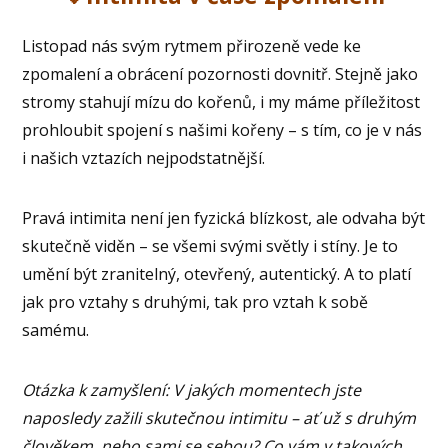
Listopad nás svým rytmem přirozeně vede ke
zpomalení a obrácení pozornosti dovnitř. Stejně jako
stromy stahují mízu do kořenů, i my máme příležitost
prohloubit spojení s našimi kořeny – s tím, co je v nás
i našich vztazích nejpodstatnější.
Pravá intimita není jen fyzická blízkost, ale odvaha být
skutečně viděn – se všemi svými světly i stíny. Je to
umění být zranitelný, otevřený, autentický. A to platí
jak pro vztahy s druhými, tak pro vztah k sobě
samému.
Otázka k zamyšlení: V jakých momentech jste
naposledy zažili skutečnou intimitu – ať už s druhým
člověkem, nebo sami se sebou? Co vám v takových