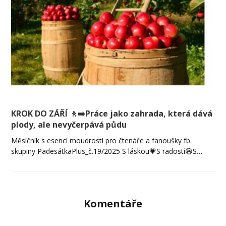
KROK DO ZÁŘÍ 🚶‍➡️Práce jako zahrada, která dává
plody, ale nevyčerpává půdu
Měsíčník s esencí moudrosti pro čtenáře a fanoušky fb.
skupiny PadesátkaPlus_č.19/2025 S láskou💗S radostí😆S…
Komentáře