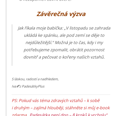
Závěrečná výzva
Jak říkala moje babička: „
V listopadu se zahrada
ukládá ke spánku, ale pod zemí se děje to
nejdůležitější.“
Možná je to čas, kdy i my
potřebujeme zpomalit, obrátit pozornost
dovnitř a pečovat o kořeny našich vztahů.
S láskou, radostí a nadhledem,
Iva🍂z PadesátkyPlus
PS: Pokud vás téma zdravých vztahů – k sobě
i druhým – zajímá hlouběji, stáhněte si můj e-book
zdarma
„Padesátka není dno – 8 kroků k vrcholu“
,