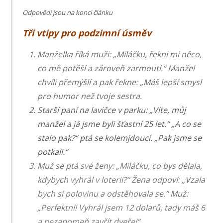
Odpovědi jsou na konci článku
Tři vtipy pro podzimní úsměv
Manželka říká muži: „Miláčku, řekni mi něco,
co mě potěší a zároveň zarmoutí.“ Manžel
chvíli přemýšlí a pak řekne: „Máš lepší smysl
pro humor než tvoje sestra.
Starší paní na lavičce v parku: „Víte, můj
manžel a já jsme byli šťastní 25 let.“ „A co se
stalo pak?“ ptá se kolemjdoucí. „Pak jsme se
potkali.“
Muž se ptá své ženy: „Miláčku, co bys dělala,
kdybych vyhrál v loterii?“ Žena odpoví: „Vzala
bych si polovinu a odstěhovala se.“ Muž:
„Perfektní! Vyhrál jsem 12 dolarů, tady máš 6
a nezapomeň zavřít dveře!“