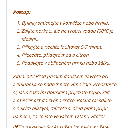
Postup:
Bylinky smíchejte v konvičce nebo hrnku.
Zalijte horkou, ale ne vroucí vodou (90°C je
ideální).
Přikryjte a nechte louhovat 5-7 minut.
Přeceďte, přidejte med a citron.
Podávejte v oblíbeném hrnku nebo šálku.
Rituál pití:
Před prvním douškem zavřete oči
a zhluboka se nadechněte vůně čaje. Představte
si, jak s každým douškem přijímáte teplo, klid
a otevřenost do svého srdce. Pokud čaj sdílíte
s někým blízkým, můžete si před pitím připít
na něco, za co jste ve vašem vztahu vděční.
🎁
Tip na dárek:
Směs sušených bylin můžete