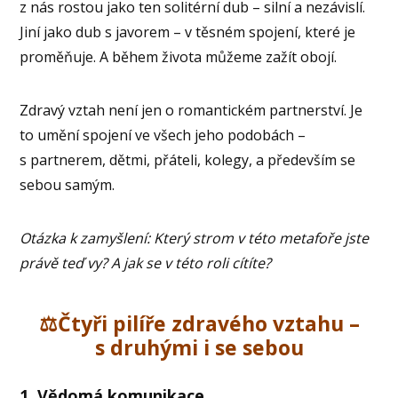
z nás rostou jako ten solitérní dub – silní a nezávislí.
Jiní jako dub s javorem – v těsném spojení, které je
proměňuje. A během života můžeme zažít obojí.
Zdravý vztah není jen o romantickém partnerství. Je
to umění spojení ve všech jeho podobách –
s partnerem, dětmi, přáteli, kolegy, a především se
sebou samým.
Otázka k zamyšlení: Který strom v této metafoře jste
právě teď vy? A jak se v této roli cítíte?
⚖️Čtyři pilíře zdravého vztahu –
s druhými i se sebou
1. Vědomá komunikace