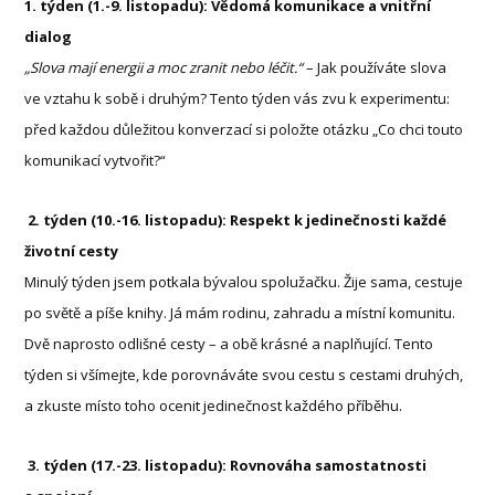
1. týden (1.-9. listopadu): Vědomá komunikace a vnitřní
dialog
„Slova mají energii a moc zranit nebo léčit.“
– Jak používáte slova
ve vztahu k sobě i druhým? Tento týden vás zvu k experimentu:
před každou důležitou konverzací si položte otázku „Co chci touto
komunikací vytvořit?“
2. týden (10.-16. listopadu): Respekt k jedinečnosti každé
životní cesty
Minulý týden jsem potkala bývalou spolužačku. Žije sama, cestuje
po světě a píše knihy. Já mám rodinu, zahradu a místní komunitu.
Dvě naprosto odlišné cesty – a obě krásné a naplňující. Tento
týden si všímejte, kde porovnáváte svou cestu s cestami druhých,
a zkuste místo toho ocenit jedinečnost každého příběhu.
3. týden (17.-23. listopadu): Rovnováha samostatnosti