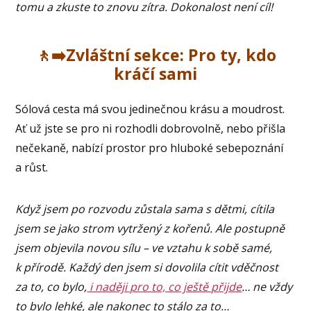
tomu a zkuste to znovu zítra. Dokonalost není cíl!
🚶‍➡️Zvláštní sekce: Pro ty, kdo
kráčí sami
Sólová cesta má svou jedinečnou krásu a moudrost.
Ať už jste se pro ni rozhodli dobrovolně, nebo přišla
nečekaně, nabízí prostor pro hluboké sebepoznání
a růst.
Když jsem po rozvodu zůstala sama s dětmi, cítila
jsem se jako strom vytržený z kořenů. Ale postupně
jsem objevila novou sílu – ve vztahu k sobě samé,
k přírodě. Každý den jsem si dovolila cítit vděčnost
za to, co bylo,
i naději pro to, co ještě přijde
… ne vždy
to bylo lehké, ale nakonec to stálo za to…