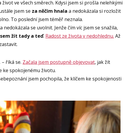
a život ve všech směrech. Kdysi jsem si prošla nelehkými
ustále jsem se
za něčím hnala
a nedokázala si rozložit
volno. To poslední jsem téměř neznala.
a nedokázala se uvolnit. Jenže čím víc jsem se snažila,
sem žít tady a teď
.
Radost ze života v nedohlednu.
Až
astavit.
– říká se.
Začala jsem postupně objevovat
, jak žít
de ke spokojenému životu.
sebepoznání jsem pochopila, že klíčem ke spokojenosti