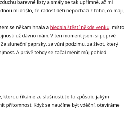
vzduchu barevné listy a smály se tak upřímně, až mi
dnou mi došlo, že radost dětí nepochází z toho, co mají,
 jsem se někam hnala a
hledala štěstí někde venku,
místo
 hojnosti už dávno mám. V ten moment jsem si poprvé
 Za sluneční paprsky, za vůni podzimu, za život, který
ejmost. A právě tehdy se začal měnit můj pohled
, kterou říkáme ze slušnosti. Je to způsob, jakým
nit přítomnost. Když se naučíme být vděční, otevíráme