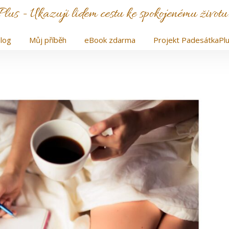
us - Ukazuji lidem cestu ke spokojenému životu. 
log
Můj příběh
eBook zdarma
Projekt PadesátkaPl