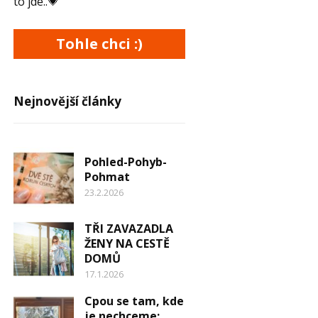
to jde..💗
Tohle chci :)
Nejnovější články
Pohled-Pohyb-
Pohmat
23.2.2026
TŘI ZAVAZADLA
ŽENY NA CESTĚ
DOMŮ
17.1.2026
Cpou se tam, kde
je nechceme: