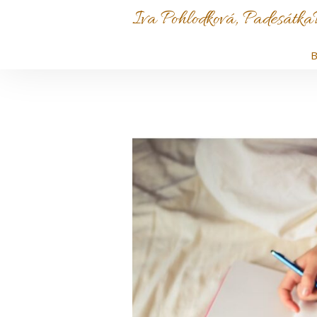
Iva Pohlodková, PadesátkaPl
B