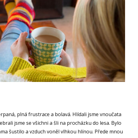
erpaná, plná frustrace a bolavá. Hlídali jsme vnoučata
Sebrali jsme se všichni a šli na procházku do lesa. Bylo
ama šustilo a vzduch voněl vlhkou hlínou. Přede mnou