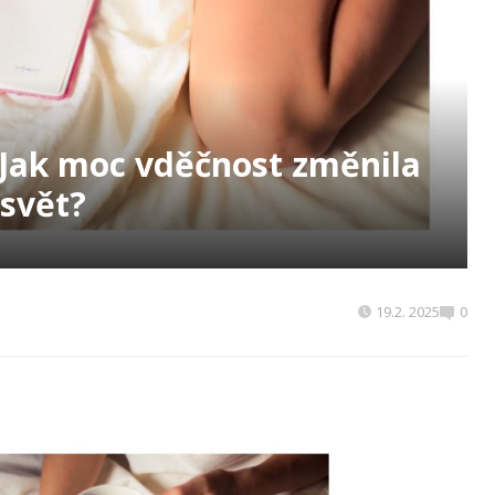
: Jak moc vděčnost změnila
svět?
19.2. 2025
0