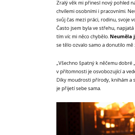
Zralý věk mi přinesl nový pohled n
chvílemi osobními i pracovními. Ne
svůj čas mezi práci, rodinu, svoje 
Často jsem byla ve střehu, napjatá 
tím víc mi něco chybělo.
Neuměla j
se tělo ozvalo samo a donutilo mě z
„Všechno špatný k něčemu dobré „ 
v přítomnosti je osvobozující a ve
Díky moudrosti přírody, knihám a 
je přijetí sebe sama.