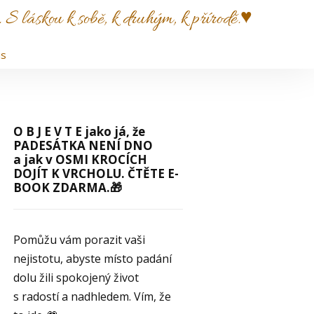
S láskou k sobě, k druhým, k přírodě.♥️
us
O B J E V T E jako já, že
PADESÁTKA NENÍ DNO
a jak v OSMI KROCÍCH
DOJÍT K VRCHOLU. ČTĚTE E-
BOOK ZDARMA.🎁
Pomůžu vám porazit vaši
nejistotu, abyste místo padání
dolu žili spokojený život
s radostí a nadhledem. Vím, že