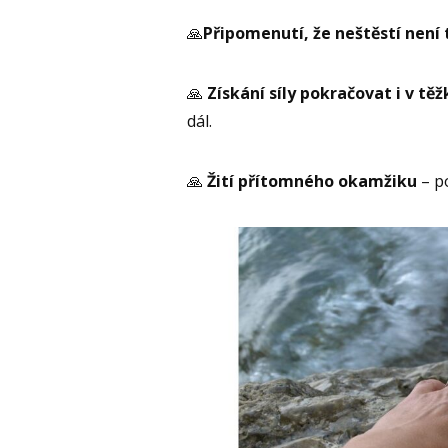
🙏
Připomenutí, že neštěstí není 
🙏
Získání síly pokračovat i v tě
dál.
🙏
Žití přítomného okamžiku
– p