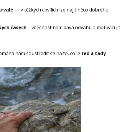
trvalé
– i v těžkých chvílích lze najít něco dobrého.
žkých časech
– vděčnost nám dává odvahu a motivaci jít
omáhá nám soustředit se na to, co je
teď a tady
.