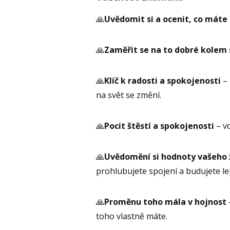
🙏
Uvědomit si a ocenit, co máte
🙏
Zaměřit se na to dobré kolem
🙏
Klíč k radosti a spokojenosti
– 
na svět se změní.
🙏
Pocit štěstí a spokojenosti
– v
🙏
Uvědomění si hodnoty vašeho 
prohlubujete spojení a budujete le
🙏
Proměnu toho mála v hojnost
toho vlastně máte.