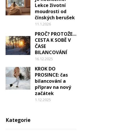
Lekce životní
moudrosti od
čínských berušek
11.1.2026
PROČ? PROTOŽE…
CESTA K SOBĚ V
ČASE
BILANCOVÁNÍ
16.12.2025
KROK DO
PROSINCE: čas
bilancování a
příprav na nový
začátek
1.12.2025
Kategorie