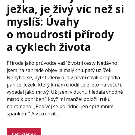
ježka, je živý víc než si
myslíš: Úvahy
o moudrosti přírody
a cyklech života
Příroda jako průvodce vaší životní cesty Nedávno
jsem na zahradě objevila malý chlupatý uzlíček.
Nehýbal se, byl studený a já v první chvíli propadla
panice. Ježek, který k nám chodil celé léto na večeři,
vypadal jako mrtvý. Už jsem v duchu hledala vhodné
místo k pohřbení, když mi manžel položil ruku
na rameno: „Podívej se pořádně, jen spí zimním
spánkem.“ A v tu chvíli...
Celý článek