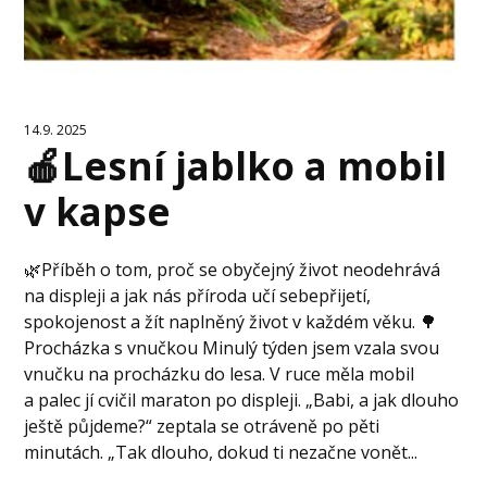
14.9. 2025
🍎Lesní jablko a mobil
v kapse
🌿Příběh o tom, proč se obyčejný život neodehrává
na displeji a jak nás příroda učí sebepřijetí,
spokojenost a žít naplněný život v každém věku. 🌳
Procházka s vnučkou Minulý týden jsem vzala svou
vnučku na procházku do lesa. V ruce měla mobil
a palec jí cvičil maraton po displeji. „Babi, a jak dlouho
ještě půjdeme?“ zeptala se otráveně po pěti
minutách. „Tak dlouho, dokud ti nezačne vonět...