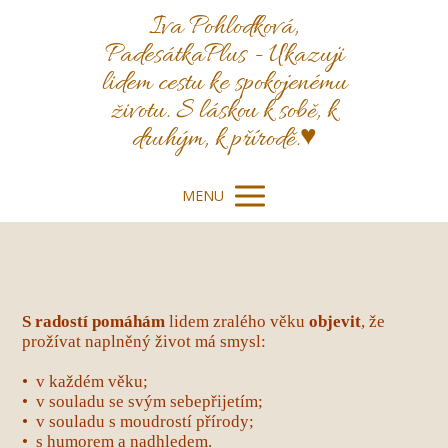
Iva Pohlodková,
PadesátkaPlus - Ukazuji
lidem cestu ke spokojenému
životu. S láskou k sobě, k
druhým, k přírodě.♥️
MENU
S radostí pomáhám
lidem zralého věku
objevit
, že
prožívat naplněný život má smysl:
• v každém věku;
• v souladu se svým sebepřijetím;
• v souladu s moudrostí přírody;
• s humorem a nadhledem.