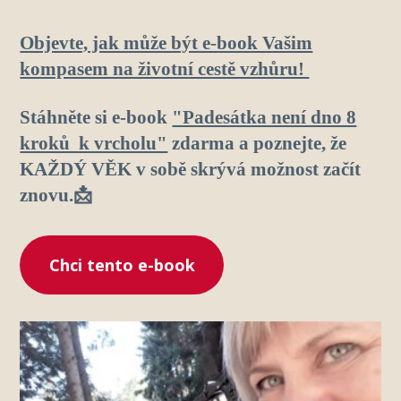
Objevte, jak může být e-book Vašim
kompasem na životní cestě vzhůru!
Stáhněte si e-book
"Padesátka není dno 8
kroků k vrcholu"
zdarma a poznejte, že
KAŽDÝ VĚK v sobě skrývá možnost začít
znovu.📩
Chci tento e-book