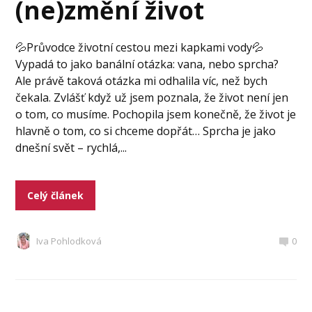
(ne)změní život
💦Průvodce životní cestou mezi kapkami vody💦
Vypadá to jako banální otázka: vana, nebo sprcha?
Ale právě taková otázka mi odhalila víc, než bych
čekala. Zvlášť když už jsem poznala, že život není jen
o tom, co musíme. Pochopila jsem konečně, že život je
hlavně o tom, co si chceme dopřát… Sprcha je jako
dnešní svět – rychlá,...
Celý článek
Iva Pohlodková
0