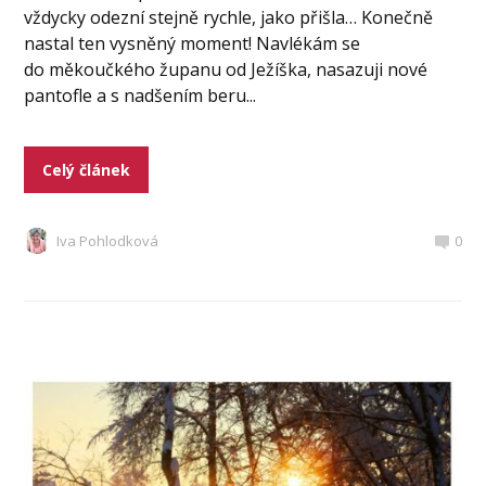
vždycky odezní stejně rychle, jako přišla… Konečně
nastal ten vysněný moment! Navlékám se
do měkoučkého županu od Ježíška, nasazuji nové
pantofle a s nadšením beru...
Celý článek
Iva Pohlodková
0