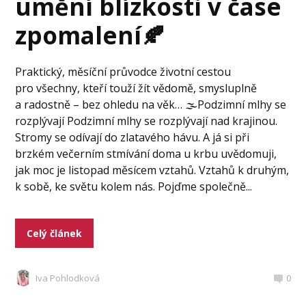
umění blízkosti v čase
zpomalení🍂
Praktický, měsíční průvodce životní cestou
pro všechny, kteří touží žít vědomě, smysluplně
a radostně – bez ohledu na věk… 🌫️Podzimní mlhy se
rozplývají Podzimní mlhy se rozplývají nad krajinou.
Stromy se odívají do zlatavého hávu. A já si při
brzkém večerním stmívání doma u krbu uvědomuji,
jak moc je listopad měsícem vztahů. Vztahů k druhým,
k sobě, ke světu kolem nás. Pojďme společně...
Celý článek
Iva Pohlodková
0