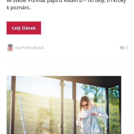
ve světle. Pohmat papíru. Říkám si – no tedy, tři kroky
k poznání...
Celý článek
Iva Pohlodková
0