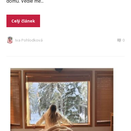
domů. Vedle mě...
Celý článek
Iva Pohlodková
0