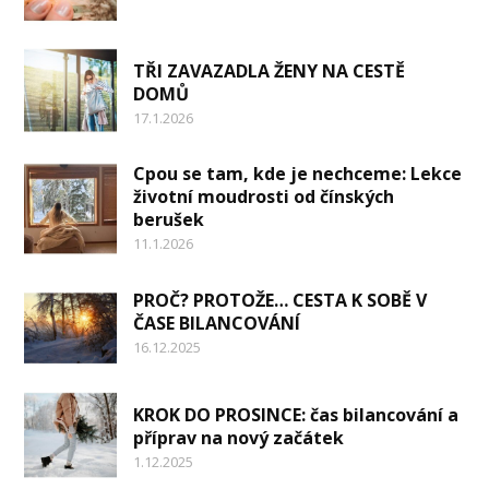
TŘI ZAVAZADLA ŽENY NA CESTĚ
DOMŮ
17.1.2026
Cpou se tam, kde je nechceme: Lekce
životní moudrosti od čínských
berušek
11.1.2026
PROČ? PROTOŽE… CESTA K SOBĚ V
ČASE BILANCOVÁNÍ
16.12.2025
KROK DO PROSINCE: čas bilancování a
příprav na nový začátek
1.12.2025