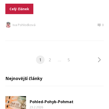
Celý článek
Iva Pohlodková
0
1
2
…
5
Nejnovější články
Pohled-Pohyb-Pohmat
23.2.2026