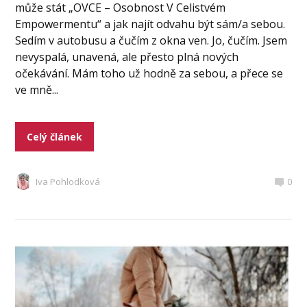
může stát „OVCE – Osobnost V Celistvém
Empowermentu“ a jak najít odvahu být sám/a sebou.
Sedím v autobusu a čučím z okna ven. Jo, čučím. Jsem
nevyspalá, unavená, ale přesto plná nových
očekávání. Mám toho už hodně za sebou, a přece se
ve mně...
Celý článek
Iva Pohlodková
0